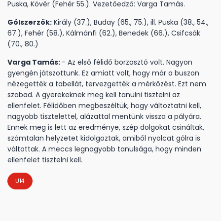
Puska, Kövér (Fehér 55.). Vezetőedző: Varga Tamás.
Gólszerzők:
Király (37.), Buday (65., 75.), ill. Puska (38., 54.,
67.), Fehér (58.), Kálmánfi (62.), Benedek (66.), Csifcsák
(70., 80.)
Varga Tamás:
- Az első félidő borzasztó volt. Nagyon
gyengén játszottunk. Ez amiatt volt, hogy már a buszon
nézegették a tabellát, tervezgették a mérkőzést. Ezt nem
szabad. A gyerekeknek meg kell tanulni tisztelni az
ellenfelet. Félidőben megbeszéltük, hogy változtatni kell,
nagyobb tisztelettel, alázattal mentünk vissza a pályára.
Ennek meg is lett az eredménye, szép dolgokat csináltak,
számtalan helyzetet kidolgoztak, amiből nyolcat gólra is
váltottak. A meccs legnagyobb tanulsága, hogy minden
ellenfelet tisztelni kell.
U14