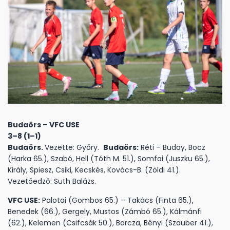
Budaörs – VFC USE
3–8 (1–1)
Budaörs.
Vezette: Győry.
Budaörs:
Réti – Buday, Bocz
(Harka 65.), Szabó, Hell (Tóth M. 51.), Somfai (Juszku 65.),
Király, Spiesz, Csiki, Kecskés, Kovács-B. (Zöldi 41.).
Vezetőedző: Suth Balázs.
VFC USE:
Palotai (Gombos 65.) – Takács (Finta 65.),
Benedek (66.), Gergely, Mustos (Zámbó 65.), Kálmánfi
(62.), Kelemen (Csifcsák 50.), Barcza, Bényi (Szauber 41.),