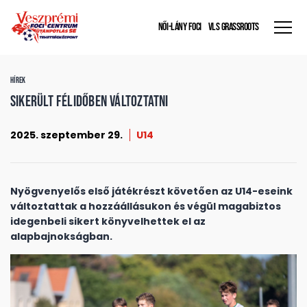
NŐI-LÁNY FOCI
VLS GRASSROOTS
HÍREK
Sikerült félidőben változtatni
2025. szeptember 29.
U14
Nyögvenyelős első játékrészt követően az U14-eseink
változtattak a hozzáállásukon és végül magabiztos
idegenbeli sikert könyvelhettek el az
alapbajnokságban.