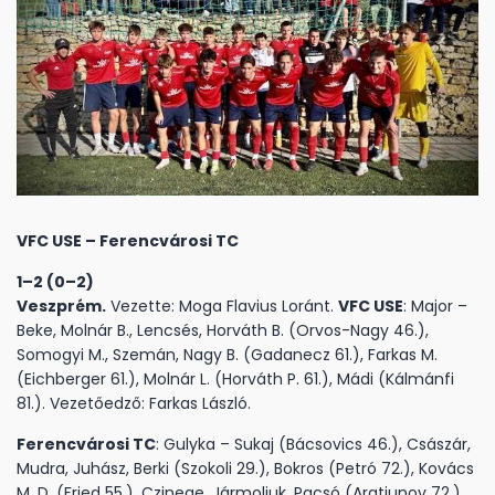
VFC USE – Ferencvárosi TC
1–2 (0–2)
Veszprém.
Vezette: Moga Flavius Loránt.
VFC USE
: Major –
Beke, Molnár B., Lencsés, Horváth B. (Orvos-Nagy 46.),
Somogyi M., Szemán, Nagy B. (Gadanecz 61.), Farkas M.
(Eichberger 61.), Molnár L. (Horváth P. 61.), Mádi (Kálmánfi
81.). Vezetőedző: Farkas László.
Ferencvárosi TC
: Gulyka – Sukaj (Bácsovics 46.), Császár,
Mudra, Juhász, Berki (Szokoli 29.), Bokros (Petró 72.), Kovács
M. D. (Fried 55.), Czinege, Jármoljuk, Pacsó (Aratiunov 72.).