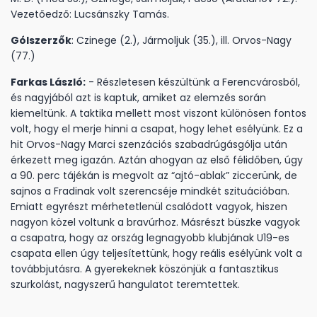
Vezetőedző: Lucsánszky Tamás.
Gólszerzők
: Czinege (2.), Jármoljuk (35.), ill. Orvos-Nagy
(77.)
Farkas László:
- Részletesen készültünk a Ferencvárosból,
és nagyjából azt is kaptuk, amiket az elemzés során
kiemeltünk. A taktika mellett most viszont különösen fontos
volt, hogy el merje hinni a csapat, hogy lehet esélyünk. Ez a
hit Orvos-Nagy Marci szenzációs szabadrúgásgólja után
érkezett meg igazán. Aztán ahogyan az első félidőben, úgy
a 90. perc tájékán is megvolt az “ajtó-ablak” ziccerünk, de
sajnos a Fradinak volt szerencséje mindkét szituációban.
Emiatt egyrészt mérhetetlenül csalódott vagyok, hiszen
nagyon közel voltunk a bravúrhoz. Másrészt büszke vagyok
a csapatra, hogy az ország legnagyobb klubjának U19-es
csapata ellen úgy teljesítettünk, hogy reális esélyünk volt a
továbbjutásra. A gyerekeknek köszönjük a fantasztikus
szurkolást, nagyszerű hangulatot teremtettek.