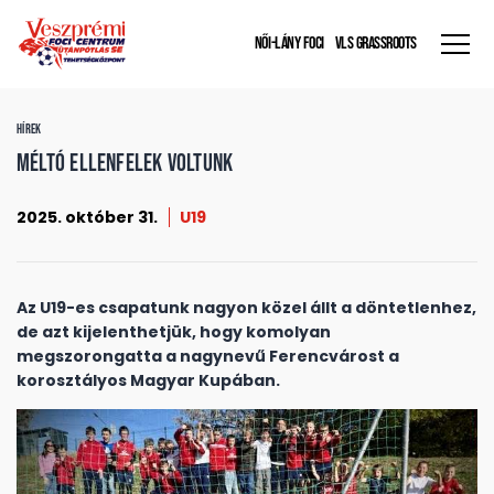
NŐI-LÁNY FOCI
VLS GRASSROOTS
HÍREK
Méltó ellenfelek voltunk
2025. október 31.
U19
Az U19-es csapatunk nagyon közel állt a döntetlenhez,
de azt kijelenthetjük, hogy komolyan
megszorongatta a nagynevű Ferencvárost a
korosztályos Magyar Kupában.