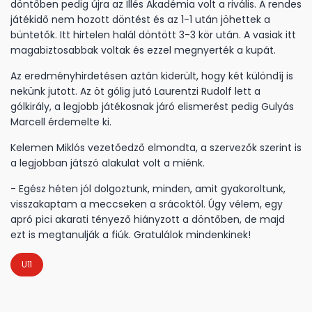
döntőben pedig újra az Illés Akadémia volt a rivális. A rendes
játékidő nem hozott döntést és az 1-1 után jöhettek a
büntetők. Itt hirtelen halál döntött 3-3 kör után. A vasiak itt
magabiztosabbak voltak és ezzel megnyerték a kupát.
Az eredményhirdetésen aztán kiderült, hogy két különdíj is
nekünk jutott. Az öt gólig jutó Laurentzi Rudolf lett a
gólkirály, a legjobb játékosnak járó elismerést pedig Gulyás
Marcell érdemelte ki.
Kelemen Miklós vezetőedző elmondta, a szervezők szerint is
a legjobban játszó alakulat volt a miénk.
- Egész héten jól dolgoztunk, minden, amit gyakoroltunk,
visszakaptam a meccseken a srácoktól. Úgy vélem, egy
apró pici akarati tényező hiányzott a döntőben, de majd
ezt is megtanulják a fiúk. Gratulálok mindenkinek!
U11