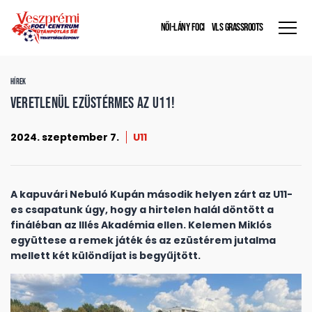
NŐI-LÁNY FOCI
VLS GRASSROOTS
HÍREK
Veretlenül ezüstérmes az U11!
2024. szeptember 7.
U11
A kapuvári Nebuló Kupán második helyen zárt az U11-
es csapatunk úgy, hogy a hirtelen halál döntött a
fináléban az Illés Akadémia ellen. Kelemen Miklós
együttese a remek játék és az ezüstérem jutalma
mellett két különdíjat is begyűjtött.