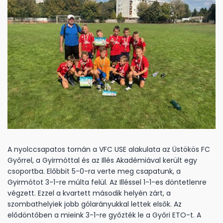
A nyolccsapatos tornán a VFC USE alakulata az Üstökös FC
Győrrel, a Gyirmóttal és az Illés Akadémiával került egy
csoportba. Előbbit 5-0-ra verte meg csapatunk, a
Gyirmótot 3-1-re múlta felül. Az Illéssel 1-1-es döntetlenre
végzett. Ezzel a kvartett második helyén zárt, a
szombathelyiek jobb gólarányukkal lettek elsők. Az
elődöntőben a mieink 3-1-re győzték le a Győri ETO-t. A