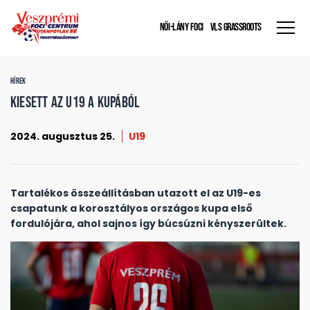
NŐI-LÁNY FOCI
VLS GRASSROOTS
HÍREK
Kiesett az U19 a kupából
2024. augusztus 25.
U19
Tartalékos összeállításban utazott el az U19-es
csapatunk a korosztályos országos kupa első
fordulójára, ahol sajnos így búcsúzni kényszerültek.