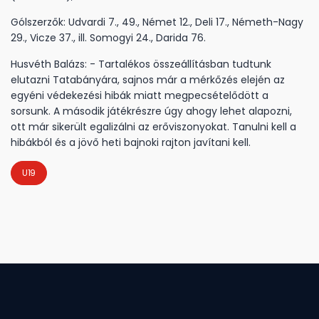
Gólszerzők: Udvardi 7., 49., Német 12., Deli 17., Németh-Nagy
29., Vicze 37., ill. Somogyi 24., Darida 76.
Husvéth Balázs: - Tartalékos összeállításban tudtunk
elutazni Tatabányára, sajnos már a mérkőzés elején az
egyéni védekezési hibák miatt megpecsételődött a
sorsunk. A második játékrészre úgy ahogy lehet alapozni,
ott már sikerült egalizálni az erőviszonyokat. Tanulni kell a
hibákból és a jövő heti bajnoki rajton javítani kell.
U19