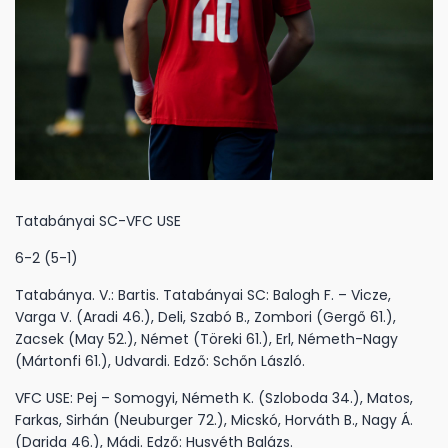
Tatabányai SC-VFC USE
6-2 (5-1)
Tatabánya. V.: Bartis. Tatabányai SC: Balogh F. – Vicze,
Varga V. (Aradi 46.), Deli, Szabó B., Zombori (Gergő 61.),
Zacsek (May 52.), Német (Töreki 61.), Erl, Németh-Nagy
(Mártonfi 61.), Udvardi. Edző: Schőn László.
VFC USE: Pej – Somogyi, Németh K. (Szloboda 34.), Matos,
Farkas, Sirhán (Neuburger 72.), Micskó, Horváth B., Nagy Á.
(Darida 46.), Mádi. Edző: Husvéth Balázs.