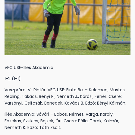
VFC USE-Illés Akadémia
1-2 (1-1)
Veszprém. V.: Pintér. VFC USE: Finta Be. – Kelemen, Mustos,
Redling, Takács, Bényi P., Németh J., Kőrösi, Fehér. Csere:
Varsányi, Csifcsák, Benedek, Kovács B. Edző: Bényi Kálmán.
Illés Akadémia: Sóvári – Babos, Német, Varga, Károlyi,
Fazekas, Szukics, Bajzek, Őri. Csere: Pálla, Török, Kalmár,
Németh K. Edző: Tóth Zsolt.