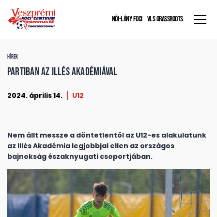
NŐI-LÁNY FOCI
VLS GRASSROOTS
HÍREK
Partiban az Illés Akadémiával
2024. április 14.
U12
Nem állt messze a döntetlentől az U12-es alakulatunk
az Illés Akadémia legjobbjai ellen az országos
bajnokság északnyugati csoportjában.