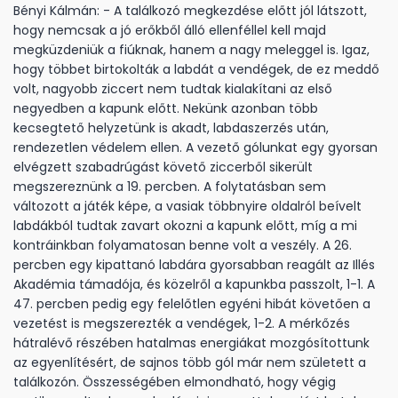
Bényi Kálmán: - A találkozó megkezdése előtt jól látszott,
hogy nemcsak a jó erőkből álló ellenféllel kell majd
megküzdeniük a fiúknak, hanem a nagy meleggel is. Igaz,
hogy többet birtokolták a labdát a vendégek, de ez meddő
volt, nagyobb ziccert nem tudtak kialakítani az első
negyedben a kapunk előtt. Nekünk azonban több
kecsegtető helyzetünk is akadt, labdaszerzés után,
rendezetlen védelem ellen. A vezető gólunkat egy gyorsan
elvégzett szabadrúgást követő ziccerből sikerült
megszereznünk a 19. percben. A folytatásban sem
változott a játék képe, a vasiak többnyire oldalról beívelt
labdákból tudtak zavart okozni a kapunk előtt, míg a mi
kontráinkban folyamatosan benne volt a veszély. A 26.
percben egy kipattanó labdára gyorsabban reagált az Illés
Akadémia támadója, és közelről a kapunkba passzolt, 1-1. A
47. percben pedig egy felelőtlen egyéni hibát követően a
vezetést is megszerezték a vendégek, 1-2. A mérkőzés
hátralévő részében hatalmas energiákat mozgósítottunk
az egyenlítésért, de sajnos több gól már nem született a
találkozón. Összességében elmondható, hogy végig