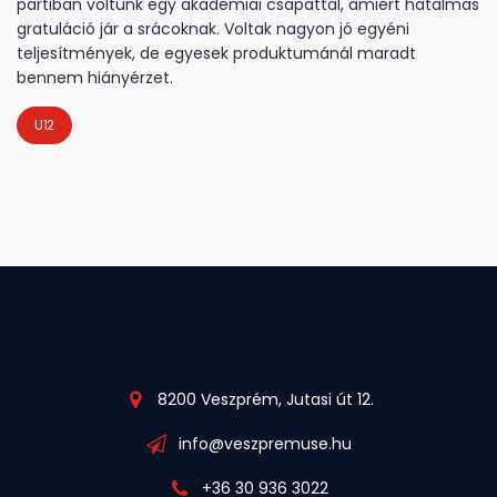
partiban voltunk egy akadémiai csapattal, amiért hatalmas
gratuláció jár a srácoknak. Voltak nagyon jó egyéni
teljesítmények, de egyesek produktumánál maradt
bennem hiányérzet.
U12
8200 Veszprém, Jutasi út 12.
info@veszpremuse.hu
+36 30 936 3022