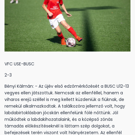
VFC USE-BUSC
2-3
Bényi Kálmán: - Az újév első edzőmérkőzését a BUSC U12-13
vegyes ellen játszottuk. Nemcsak az ellenféllel, hanem a
viharos erejű széllel is meg kellett küzdeniük a fiúknak, de
remekül alkalmazkodtak. A találkozóra jellemző volt, hogy
labdabirtoklásban jócskán ellenfelünk fölé nőttünk. Jól
működtek a labdakihozatalaink, és a középső zónás
támadás előkészítéseknél is láttam szép dolgokat, a
befejezések terén viszont volt hiányérzetem. Az ellenfél