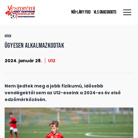
NŐI-LÁNY FOCI
VLS GRASSROOTS
HÍREK
Ügyesen alkalmazkodtak
2024. január 28.
U12
Nem ijedtek meg a jobb fizikumú, idősebb
vendégektől sem az U12-eseink a 2024-es év első
edzőmérkőzésén.