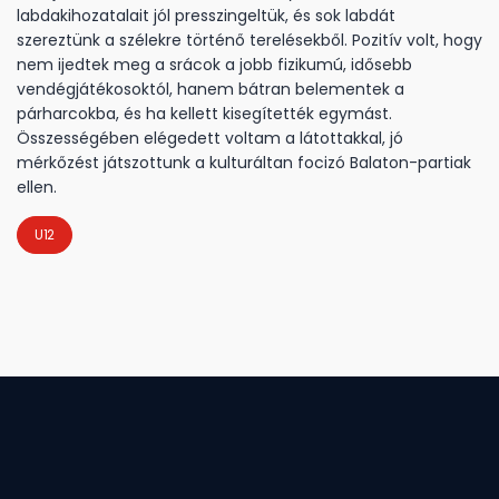
labdakihozatalait jól presszingeltük, és sok labdát
szereztünk a szélekre történő terelésekből. Pozitív volt, hogy
nem ijedtek meg a srácok a jobb fizikumú, idősebb
vendégjátékosoktól, hanem bátran belementek a
párharcokba, és ha kellett kisegítették egymást.
Összességében elégedett voltam a látottakkal, jó
mérkőzést játszottunk a kulturáltan focizó Balaton-partiak
ellen.
U12