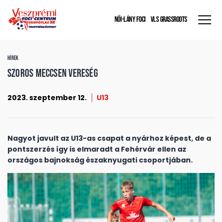
NŐI-LÁNY FOCI
VLS GRASSROOTS
HÍREK
Szoros meccsen vereség
2023. szeptember 12.
U13
Nagyot javult az U13-as csapat a nyárhoz képest, de a
pontszerzés így is elmaradt a Fehérvár ellen az
országos bajnokság északnyugati csoportjában.