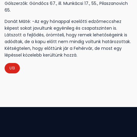
Gólszerzők: Göndőcs 67., ill. Munkácsi 17., 55., Pilaszanovich
65.
Donát Máté: -Az egy hónappal ezelőtti edzőmeccshez
képest sokat javultunk egyénileg és csapatszinten is.
Látszott a fejlődés, örömteli, hogy remek lehetőségeink is
adódtak, de a kapu előtt nem mindig voltunk határozottak.
Kétségtelen, hogy előttünk jár a Fehérvár, de most egy
lépéssel közelebb kerültünk hozzá.
U13