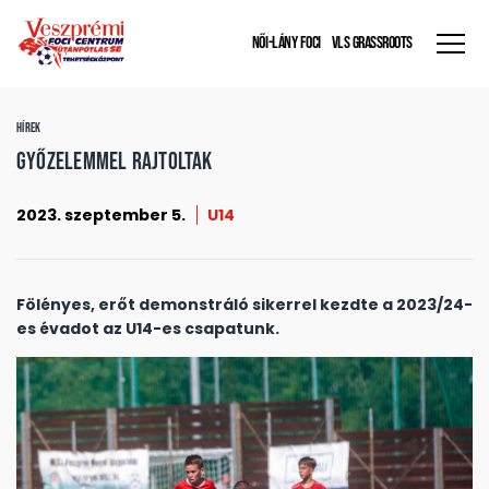
NŐI-LÁNY FOCI
VLS GRASSROOTS
HÍREK
Győzelemmel rajtoltak
2023. szeptember 5.
U14
Fölényes, erőt demonstráló sikerrel kezdte a 2023/24-
es évadot az U14-es csapatunk.