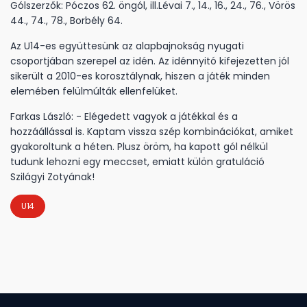
Gólszerzők: Póczos 62. öngól, ill.Lévai 7., 14., 16., 24., 76., Vörös
44., 74., 78., Borbély 64.
Az U14-es együttesünk az alapbajnokság nyugati
csoportjában szerepel az idén. Az idénnyitó kifejezetten jól
sikerült a 2010-es korosztálynak, hiszen a játék minden
elemében felülmúlták ellenfelüket.
Farkas László: - Elégedett vagyok a játékkal és a
hozzáállással is. Kaptam vissza szép kombinációkat, amiket
gyakoroltunk a héten. Plusz öröm, ha kapott gól nélkül
tudunk lehozni egy meccset, emiatt külön gratuláció
Szilágyi Zotyának!
U14