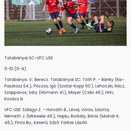
Tatabányai SC-VFC USE
0-10 (0-4)
Tatabánya. V.: Berecz. Tatabányai SC: Tóth P. – Bánky (Kis-
Paszkosz 54.), Póczos, Igó (Szatai-Kopp 50.), Lehoczki, Rácz,
Szappanos, Sáry (Hómann 41.), Mayer (Csibi 46.), Hrin,
Kovács N.
VFC USE: Szilágyi Z. – Horváth B., Lévai, Vörös, Szlotta,
Németh J. (Mtewele 46.), Hajdu, Borbély, Bónis (Molnár K.
46.), Finta Bu., Keserű. Edző: Farkas László.