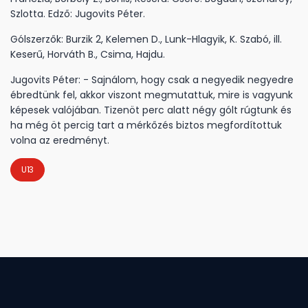
Szlotta. Edző: Jugovits Péter.
Gólszerzők: Burzik 2, Kelemen D., Lunk-Hlagyik, K. Szabó, ill.
Keserű, Horváth B., Csima, Hajdu.
Jugovits Péter: - Sajnálom, hogy csak a negyedik negyedre
ébredtünk fel, akkor viszont megmutattuk, mire is vagyunk
képesek valójában. Tizenöt perc alatt négy gólt rúgtunk és
ha még öt percig tart a mérkőzés biztos megfordítottuk
volna az eredményt.
U13