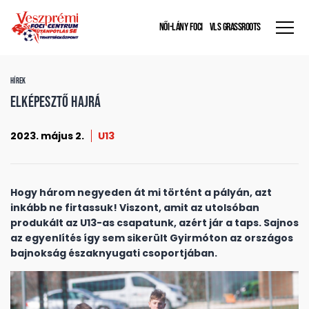
NŐI-LÁNY FOCI
VLS GRASSROOTS
HÍREK
Elképesztő hajrá
2023. május 2.
U13
Hogy három negyeden át mi történt a pályán, azt
inkább ne firtassuk! Viszont, amit az utolsóban
produkált az U13-as csapatunk, azért jár a taps. Sajnos
az egyenlítés így sem sikerült Gyirmóton az országos
bajnokság északnyugati csoportjában.