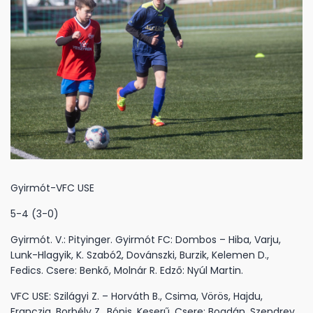
Gyirmót-VFC USE
5-4 (3-0)
Gyirmót. V.: Pityinger. Gyirmót FC: Dombos – Hiba, Varju,
Lunk-Hlagyik, K. Szabó2, Dovánszki, Burzik, Kelemen D.,
Fedics. Csere: Benkő, Molnár R. Edző: Nyúl Martin.
VFC USE: Szilágyi Z. – Horváth B., Csima, Vörös, Hajdu,
Franczia, Borbély Z., Bónis, Keserű. Csere: Bogdán, Szendrey,