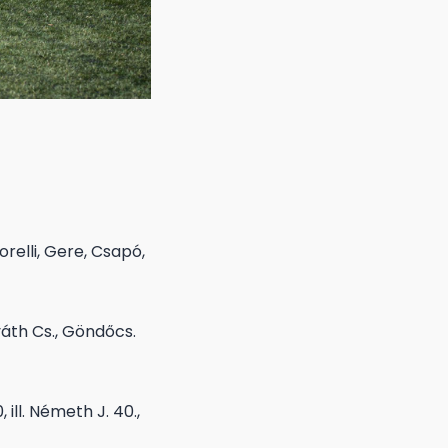
orelli, Gere, Csapó,
váth Cs., Göndőcs.
, ill. Németh J. 40.,