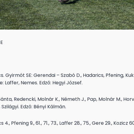
SE
cs. Gyirmót SE: Gerendai – Szabó D., Hadarics, Pfening, Kuk
e: Laffer, Nemes. Edző: Hegyi József.
Sánta, Redencki, Molnár K., Németh J., Pap, Molnár M., Hor
 Szilágyi. Edző: Bényi Kálmán.
., Pfening 9., 61., 71., 73., Laffer 28., 75., Gere 29., Kozicz 60