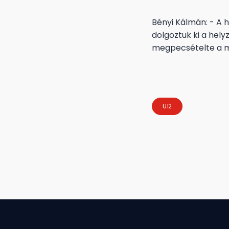
Bényi Kálmán: - A 
dolgoztuk ki a hely
megpecsételte a m
U12