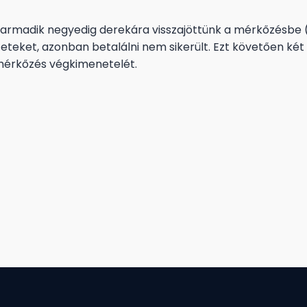
harmadik negyedig derekára visszajöttünk a mérkőzésbe (
zeteket, azonban betalálni nem sikerült. Ezt követően két 
érkőzés végkimenetelét.