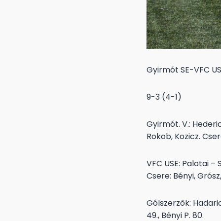
Gyirmót SE-VFC U
9-3 (4-1)
Gyirmót. V.: Hederi
Rokob, Kozicz. Cser
VFC USE: Palotai – 
Csere: Bényi, Grósz,
Gólszerzők: Hadarics 4
49., Bényi P. 80.