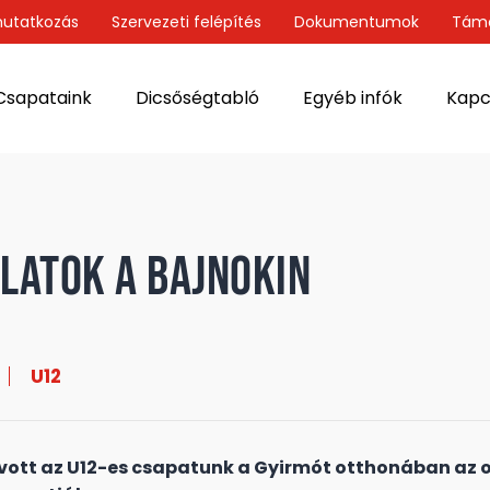
utatkozás
Szervezeti felépítés
Dokumentumok
Tám
Csapataink
Dicsőségtabló
Egyéb infók
Kapc
latok a bajnokin
U12
vott az U12-es csapatunk a Gyirmót otthonában az 