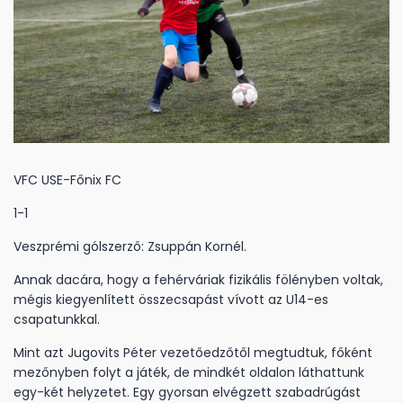
VFC USE-Főnix FC
1-1
Veszprémi gólszerző: Zsuppán Kornél.
Annak dacára, hogy a fehérváriak fizikális fölényben voltak,
mégis kiegyenlített összecsapást vívott az U14-es
csapatunkkal.
Mint azt Jugovits Péter vezetőedzőtől megtudtuk, főként
mezőnyben folyt a játék, de mindkét oldalon láthattunk
egy-két helyzetet. Egy gyorsan elvégzett szabadrúgást