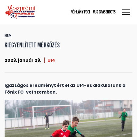
NŐI-LÁNY FOCI
VLS GRASSROOTS
HÍREK
Kiegyenlített mérkőzés
2023. január 29.
U14
Igazságos eredményt ért el az U14-es alakulatunk a
Főnix FC-vel szemben.