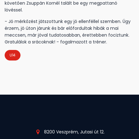
követően Zsuppán Kornél talált be egy megpattanó
lövéssel.
- Jó mérkőzést játszottunk egy jó ellenféllel szemben. Úgy
érzem, jó úton járunk és bár előfordultak hibák a mai
meccsen, már jóval tudatosabban, érettebben fociztunk.
Gratulálok a srácoknak! - fogalmazott a tréner.
U14
8200 Veszprém, Jutasi út 12.