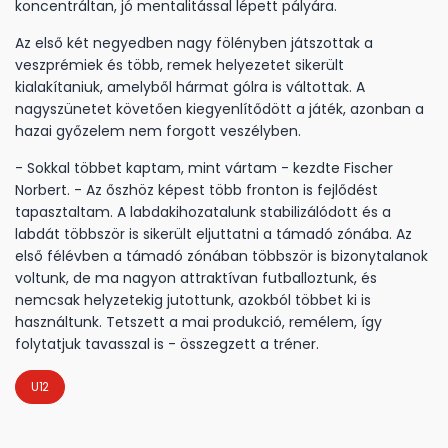
koncentráltan, jó mentalitással lépett pályára.
Az első két negyedben nagy fölényben játszottak a
veszprémiek és több, remek helyezetet sikerült
kialakítaniuk, amelyből hármat gólra is váltottak. A
nagyszünetet követően kiegyenlítődött a játék, azonban a
hazai győzelem nem forgott veszélyben.
- Sokkal többet kaptam, mint vártam - kezdte Fischer
Norbert. - Az őszhöz képest több fronton is fejlődést
tapasztaltam. A labdakihozatalunk stabilizálódott és a
labdát többször is sikerült eljuttatni a támadó zónába. Az
első félévben a támadó zónában többször is bizonytalanok
voltunk, de ma nagyon attraktívan futballoztunk, és
nemcsak helyzetekig jutottunk, azokból többet ki is
használtunk. Tetszett a mai produkció, remélem, így
folytatjuk tavasszal is - összegzett a tréner.
U12