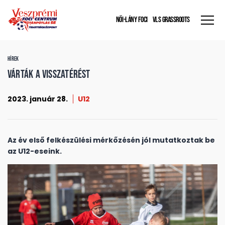
NŐI-LÁNY FOCI
VLS GRASSROOTS
HÍREK
Várták a visszatérést
2023. január 28.
U12
Az év első felkészülési mérkőzésén jól mutatkoztak be
az U12-eseink.