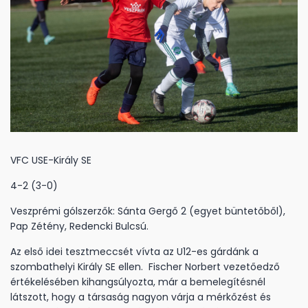
VFC USE-Király SE
4-2 (3-0)
Veszprémi gólszerzők: Sánta Gergő 2 (egyet büntetőből),
Pap Zétény, Redencki Bulcsú.
Az első idei tesztmeccsét vívta az U12-es gárdánk a
szombathelyi Király SE ellen. Fischer Norbert vezetőedző
értékelésében kihangsúlyozta, már a bemelegítésnél
látszott, hogy a társaság nagyon várja a mérkőzést és