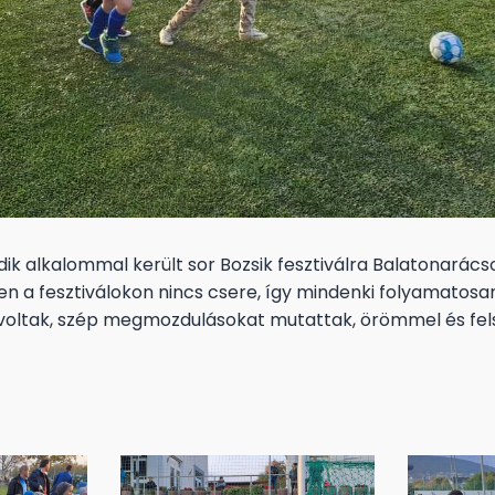
 alkalommal került sor Bozsik fesztiválra Balatonarácso
en a fesztiválokon nincs csere, így mindenki folyamatosan
voltak, szép megmozdulásokat mutattak, örömmel és fel