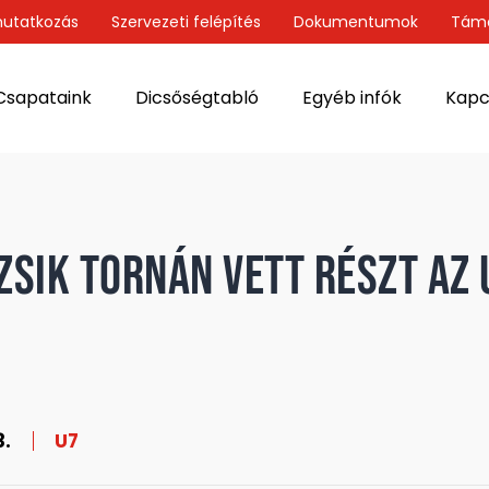
utatkozás
Szervezeti felépítés
Dokumentumok
Tám
Csapataink
Dicsőségtabló
Egyéb infók
Kapc
zsik tornán vett részt az 
3.
U7