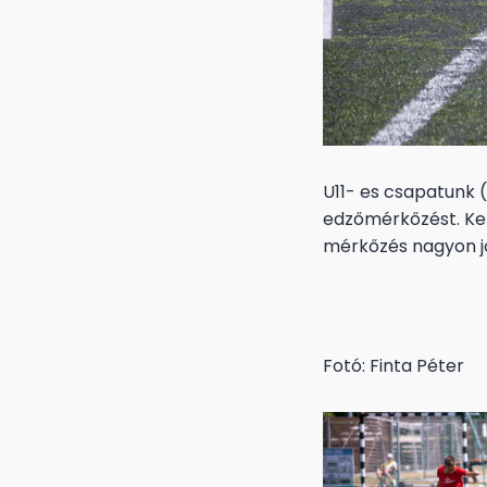
U11- es csapatunk 
edzőmérkőzést. Kel
mérkőzés nagyon jó
Fotó: Finta Péter