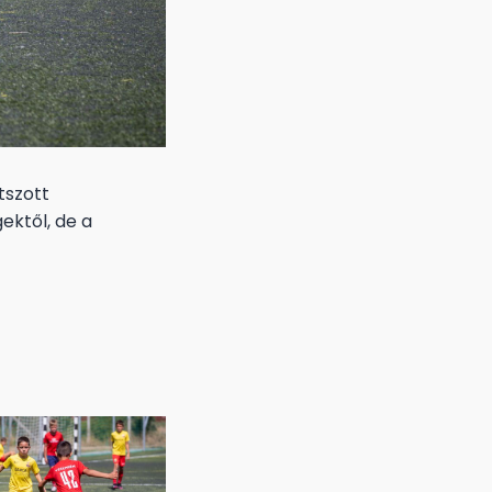
tszott
ektől, de a