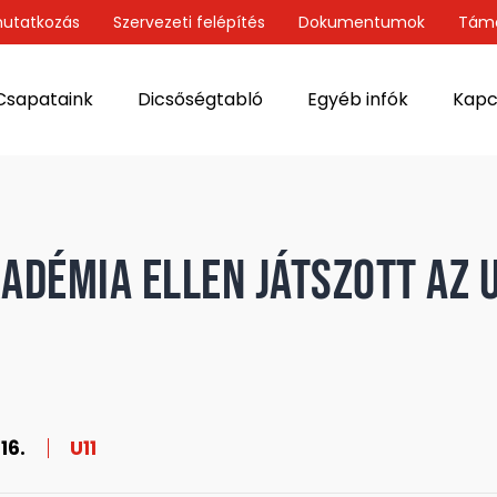
utatkozás
Szervezeti felépítés
Dokumentumok
Tám
Csapataink
Dicsőségtabló
Egyéb infók
Kapc
adémia ellen játszott az U
16.
U11