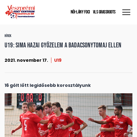
NŐI-LÁNY FOCI
VLS GRASSROOTS
HÍREK
U19: Sima hazai győzelem a Badacsonytomaj ellen
2021. november 17.
U19
16 gólt lőtt legidősebb korosztályunk