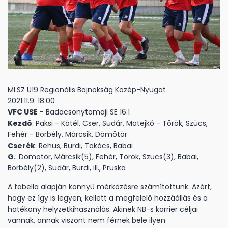
MLSZ U19 Regionális Bajnokság Közép-Nyugat
2021.11.9. 18:00
VFC USE
- Badacsonytomaji SE 16:1
Kezdő
: Paksi - Kötél, Cser, Sudár, Matejkó - Török, Szücs,
Fehér - Borbély, Márcsik, Dömötör
Cserék
: Rehus, Burdi, Takács, Babai
G
.: Dömötör, Márcsik(5), Fehér, Török, Szücs(3), Babai,
Borbély(2), Sudár, Burdi, ill., Pruska
A tabella alapján könnyű mérkőzésre számítottunk. Azért,
hogy ez így is legyen, kellett a megfelelő hozzáállás és a
hatékony helyzetkihasználás. Akinek NB-s karrier céljai
vannak, annak viszont nem férnek bele ilyen