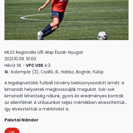
MLSZ Regionális U15 Alap Észak-Nyugat
2021.10.09. 10:00
Hévíz SK -
VFC USE
4:3
G
.: Kolompár (3), Csalló, ill., Halász, Bognár, Fülöp
A legalapvetőbb futball törvény bebizonyosodott ismét: a
kimaradt helyzetek megbosszulják magukat. Sok-sok
kimaradt lehetőség nálunk, gyors és eredményes kontrák
az ellenfélnél. A stílusunkat teljes mértékben elveszítettük…
így elvesztettük a mérkőzést is.
Palotai Nándor
U15