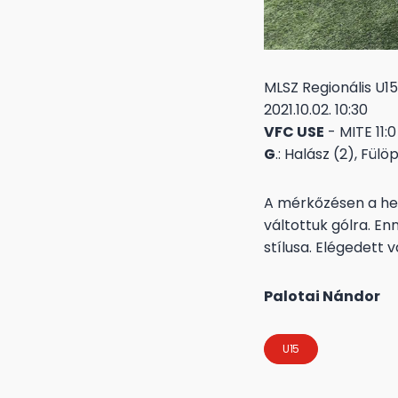
MLSZ Regionális U1
2021.10.02. 10:30
VFC USE
- MITE 11:0
G
.: Halász (2), Fül
A mérkőzésen a hel
váltottuk gólra. E
stílusa. Elégedett 
Palotai Nándor
U15