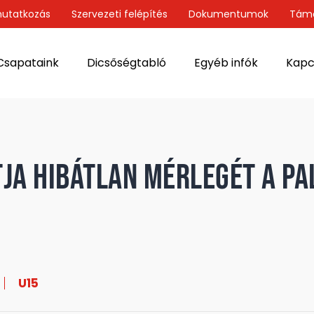
utatkozás
Szervezeti felépítés
Dokumentumok
Tám
Csapataink
Dicsőségtabló
Egyéb infók
Kapc
tja hibátlan mérlegét a Pa
U15