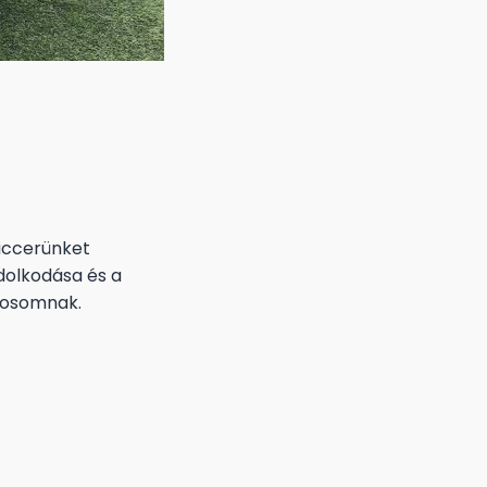
ziccerünket
dolkodása és a
ékosomnak.