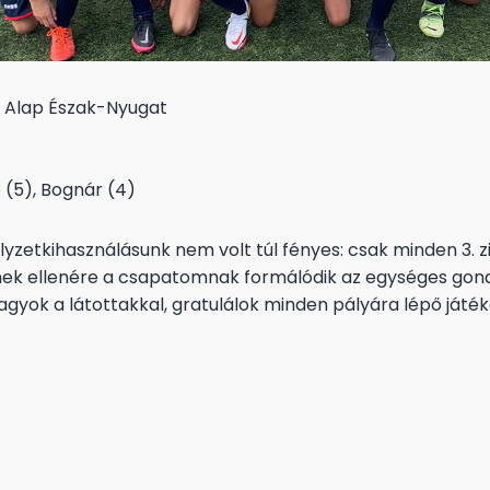
5 Alap Észak-Nyugat
öp (5), Bognár (4)
yzetkihasználásunk nem volt túl fényes: csak minden 3. 
nnek ellenére a csapatomnak formálódik az egységes gon
vagyok a látottakkal, gratulálok minden pályára lépő ját