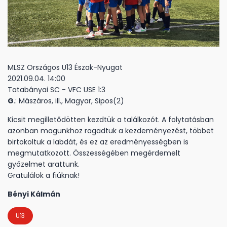
MLSZ Országos U13 Észak-Nyugat
2021.09.04. 14:00
Tatabányai SC - VFC USE 1:3
G
.: Mászáros, ill., Magyar, Sipos(2)
Kicsit megilletődötten kezdtük a találkozót. A folytatásban
azonban magunkhoz ragadtuk a kezdeményezést, többet
birtokoltuk a labdát, és ez az eredményességben is
megmutatkozott. Összességében megérdemelt
győzelmet arattunk.
Gratulálok a fiúknak!
Bényi Kálmán
U13