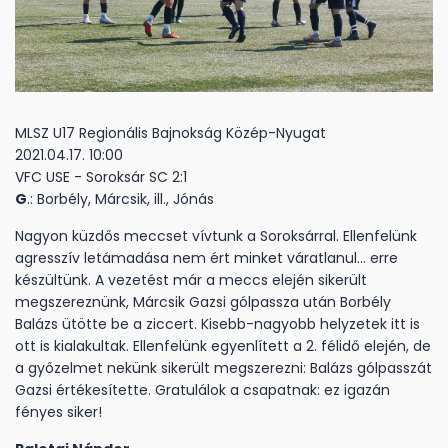
MLSZ U17 Regionális Bajnokság Közép-Nyugat
2021.04.17. 10:00
VFC USE - Soroksár SC 2:1
G
.: Borbély, Márcsik, ill., Jónás
Nagyon küzdős meccset vívtunk a Soroksárral. Ellenfelünk
agresszív letámadása nem ért minket váratlanul... erre
készültünk. A vezetést már a meccs elején sikerült
megszereznünk, Márcsik Gazsi gólpassza után Borbély
Balázs ütötte be a ziccert. Kisebb-nagyobb helyzetek itt is
ott is kialakultak. Ellenfelünk egyenlített a 2. félidő elején, de
a győzelmet nekünk sikerült megszerezni: Balázs gólpasszát
Gazsi értékesítette. Gratulálok a csapatnak: ez igazán
fényes siker!