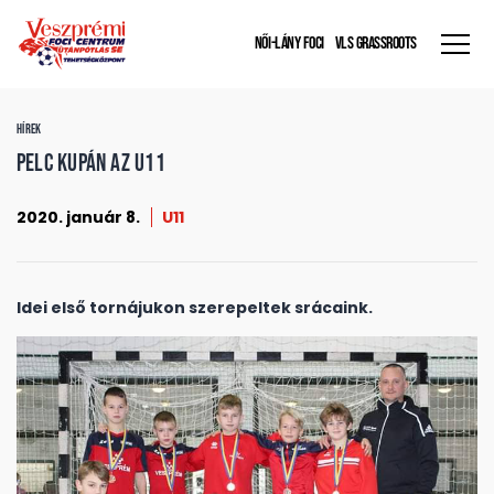
NŐI-LÁNY FOCI
VLS GRASSROOTS
HÍREK
PELC kupán az U11
2020. január 8.
U11
Idei első tornájukon szerepeltek srácaink.