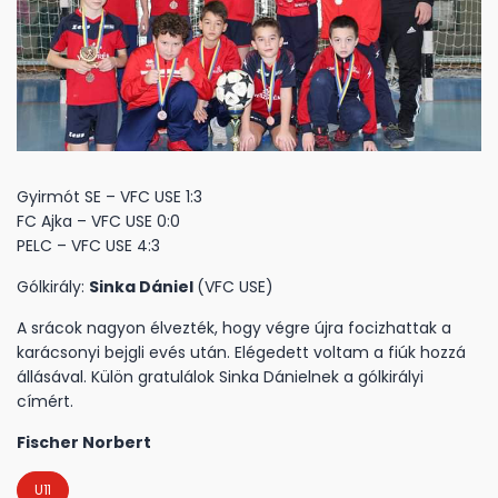
Gyirmót SE – VFC USE 1:3
FC Ajka – VFC USE 0:0
PELC – VFC USE 4:3
Gólkirály:
Sinka Dániel
(VFC USE)
A srácok nagyon élvezték, hogy végre újra focizhattak a
karácsonyi bejgli evés után. Elégedett voltam a fiúk hozzá
állásával. Külön gratulálok Sinka Dánielnek a gólkirályi
címért.
Fischer Norbert
U11