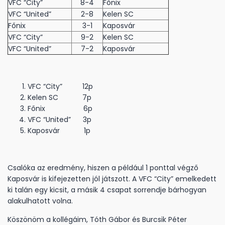
VFC “City”
8-4
Főnix
VFC “United”
2-8
Kelen SC
Főnix
3-1
Kaposvár
VFC “City”
9-2
Kelen SC
VFC “United”
7-2
Kaposvár
VFC “City” 12p
Kelen SC 7p
Főnix 6p
VFC “United” 3p
Kaposvár 1p
Csalóka az eredmény, hiszen a például 1 ponttal végző
Kaposvár is kifejezetten jól játszott. A VFC “City” emelkedett
ki talán egy kicsit, a másik 4 csapat sorrendje bárhogyan
alakulhatott volna.
Köszönöm a kollégáim, Tóth Gábor és Burcsik Péter