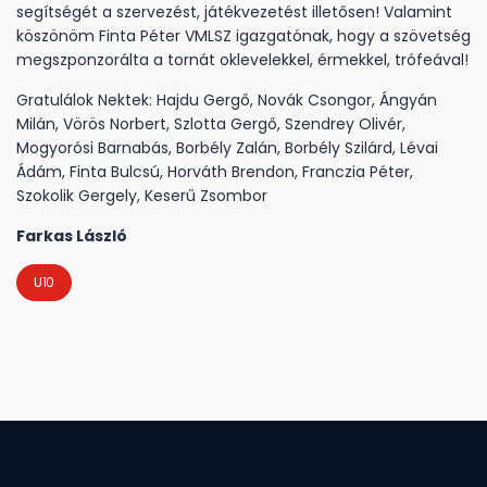
segítségét a szervezést, játékvezetést illetősen! Valamint
köszönöm Finta Péter VMLSZ igazgatónak, hogy a szövetség
megszponzorálta a tornát oklevelekkel, érmekkel, trófeával!
Gratulálok Nektek: Hajdu Gergő, Novák Csongor, Ángyán
Milán, Vörös Norbert, Szlotta Gergő, Szendrey Olivér,
Mogyorósi Barnabás, Borbély Zalán, Borbély Szilárd, Lévai
Ádám, Finta Bulcsú, Horváth Brendon, Franczia Péter,
Szokolik Gergely, Keserű Zsombor
Farkas László
U10