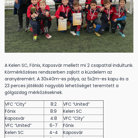
A Kelen SC, Főnix, Kaposvár mellett mi 2 csapattal indultunk.
Körmérkőzéses rendszerben zajlott a küzdelem az
aranyéremért. A 30x40m-es pálya, az 5x2m-es kapu és a
23 perces játékidő nagyobb lehetőséget teremtett a
gólgazdag mérkőzéseknek.
VFC “City”
8:2
VFC “United”
Főnix
8:9
Kelen SC
Kaposvár
4:8
VFC “City”
VFC “United”
6-7
Főnix
Kelen SC
4-4
Kaposvár