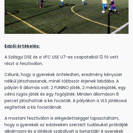
Edzői értékelés:
A Szilágyi DSE ás a VFC USE U7-es csapataiból 12 fő vett
részt a fesztiválon.
Célunk, hogy a gyerekek önfeledten, eredmény kényszer
nélkül játszhassanak, minél többször érjenek labdába. A
pályán 6 állomás volt: 2 FUNINO játék, 2 mérkőzésjáték, egy
célra rúgós játék és egy fogójáték. Minden állomáson 8
percet játszhattak a kis focisták. A pályákon a VLS játékosai
segítettek a kis focistáknak.
A mostani fesztiválon is elégedettséggel tapasztaltam,
hogy a gyerekek az edzéseken szerzett tudásukat próbálják
alkalmazni és a játékok szabályait is betartják! A gyerekek