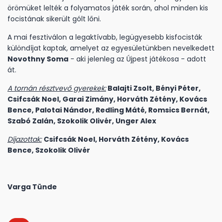
örömüket lelték a folyamatos játék során, ahol minden kis
focistának sikerült gólt lőni.
A mai fesztiválon a legaktívabb, legügyesebb kisfocisták
különdíjat kaptak, amelyet az egyesületünkben nevelkedett
Novothny Soma
- aki jelenleg az Újpest játékosa - adott
át.
A tornán résztvevő gyerekek:
Balajti Zsolt, Bényi Péter,
Csifcsák Noel, Garai Zimány, Horváth Zétény, Kovács
Bence, Palotai Nándor, Redling Máté, Romsics Bernát,
Szabó Zalán, Szokolik Olivér, Unger Alex
Díjazottak:
Csifcsák Noel, Horváth Zétény, Kovács
Bence, Szokolik Olivér
Varga Tünde