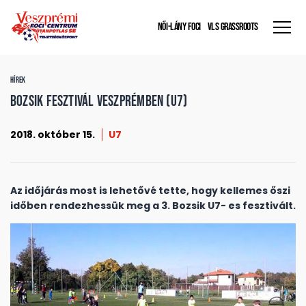
NŐI-LÁNY FOCI
VLS GRASSROOTS
HÍREK
BOZSIK FESZTIVÁL Veszprémben (U7)
2018. október 15.
U7
Az időjárás most is lehetővé tette, hogy kellemes őszi
időben rendezhessük meg a 3. Bozsik U7- es fesztivált.