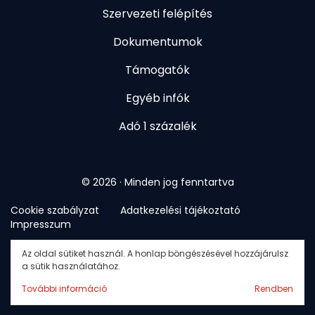
Szervezeti felépítés
Dokumentumok
Támogatók
Egyéb infók
Adó 1 százalék
© 2026 · Minden jog fenntartva
Cookie szabályzat
Adatkezelési tájékoztató
Impresszum
Az oldal sütiket használ. A honlap böngészésével hozzájárulsz
a sütik használatához.
További információ
Rendben