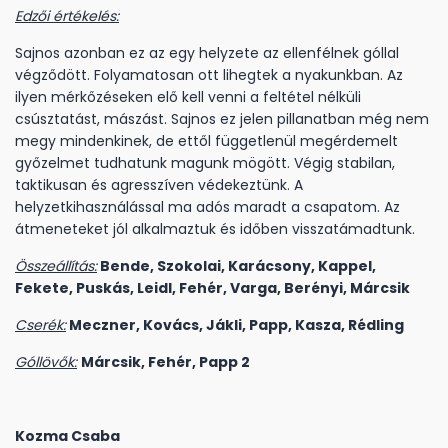
Edzői értékelés:
Sajnos azonban ez az egy helyzete az ellenfélnek góllal
végződött. Folyamatosan ott lihegtek a nyakunkban. Az
ilyen mérkőzéseken elő kell venni a feltétel nélküli
csúsztatást, mászást. Sajnos ez jelen pillanatban még nem
megy mindenkinek, de ettől függetlenül megérdemelt
győzelmet tudhatunk magunk mögött. Végig stabilan,
taktikusan és agresszíven védekeztünk. A
helyzetkihasználással ma adós maradt a csapatom. Az
átmeneteket jól alkalmaztuk és időben visszatámadtunk.
Összeállítás:
Bende, Szokolai, Karácsony, Kappel,
Fekete, Puskás, Leidl, Fehér, Varga, Berényi, Márcsik
Cserék:
Meczner, Kovács, Jákli, Papp, Kasza, Rédling
Góllövők:
Márcsik, Fehér, Papp 2
Kozma Csaba