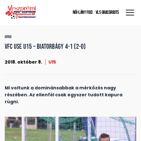
NŐI-LÁNY FOCI
VLS GRASSROOTS
HÍREK
VFC USE U15 – Biatorbágy 4-1 (2-0)
2018. október 8.
U15
Mi voltunk a dominánsabbak a mérkőzés nagy
részében. Az ellenfél csak egyszer tudott kapura
rúgni.