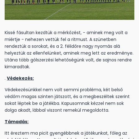
Kissé fásultan kezdtük a mérkőzést, - aminek meg volt a
miértje - nehezen vettük fel a ritmust. A szünetben
rendeztük a sorokat, és a 2. félidőre nagy nyomás alá
helyeztük az ellenfelünket, aminek meg lett az eredménye.
Utána több gólszerzési lehetőségünk volt, de sajnos rendre
kimaradtak.
.
Védekezés:
Védekezésünkkel nem volt semmi probléma, két belső
védőm magas szinten játszott, és a megbeszéltek szerint
sokat léptek be a játékba. Kapusomnak kézzel nem sok
dolga akadt, lábbal viszont remekül megoldotta.
Támadás:
Itt éreztem ma picit gyengébbnek a játékunkat, főleg az