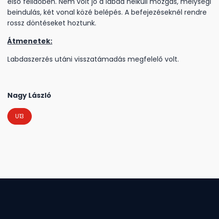
első félidőben. Nem volt jó a labda nélküli mozgás, mélységi
beindulás, két vonal közé belépés. A befejezéseknél rendre
rossz döntéseket hoztunk.
Átmenetek:
Labdaszerzés utáni visszatámadás megfelelő volt.
Nagy László
U13