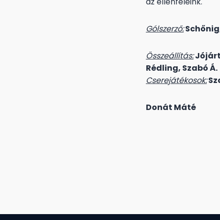
az ellenfeleink.
Gólszerző:
Schőnig
Összeállítás:
Jójárt
Rédling, Szabó Á.
Cserejátékosok:
Sza
Donát Máté