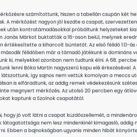
érkőzésre számítottunk, hiszen a tabellán csupán két hel
iak. A mérkőzést nagyon jól kezdte a csapat, szervezette
ek után kontratámadásokkal próbáltunk helyzeteket kiala
án Janás Márkot buktatták a 16-oson belül, melynek er
értékesítette a kiharcolt büntetőt. Az első félidő 1:0-á
A második félidőben már a támadó játékunk is domináns v
tunk ki, melyekkel azonban nem tudtunk élni. A 68. percbe
nk lenni Bóka Martin nagyszerű kapu elé érkezésével. A 
 látszottunk, így sajnos nem vettük komolyan a meccs ut
álisan is elfáradtunk, az addig remek védekezésünk szétes
inte megnyert mérkőzés. Az utolsó 20 percben egy átlöv
lokat kaptunk a Szolnok csapatától.
, hogy jó volt látni a csapat küzdőszellemét, a mindenáro
 látogatottsága nem lesz mindenkinél kimagasló, addig 
i. Ebben a bajnokságban ugyanis minden hibát könyörte