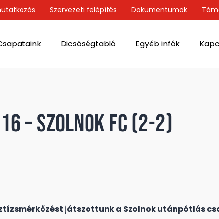
utatkozás
Szervezeti felépítés
Dokumentumok
Tám
Csapataink
Dicsőségtabló
Egyéb infók
Kapc
U16 – Szolnok FC (2-2)
tízsmérkőzést játszottunk a Szolnok utánpótlás cs