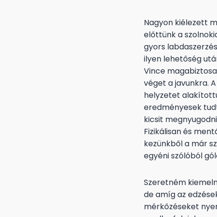
Nagyon kiélezett m
előttünk a szolnok
gyors labdaszerzés
ilyen lehetőség ut
Vince magabiztosan 
véget a javunkra. 
helyzetet alakítot
eredményesek tudtu
kicsit megnyugodni
Fizikálisan és ment
kezünkből a már sz
egyéni szólóból gó
Szeretném kiemelni
de amíg az edzések
mérkőzéseket nyern