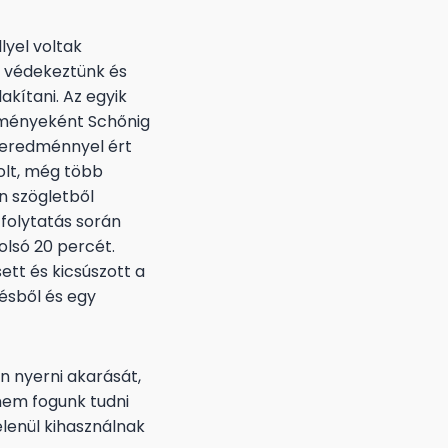
lyel voltak
n védekeztünk és
kítani. Az egyik
edményeként Schőnig
s eredménnyel ért
olt, még több
n szögletből
folytatás során
olsó 20 percét.
ett és kicsúszott a
ésből és egy
n nyerni akarását,
nem fogunk tudni
lenül kihasználnak