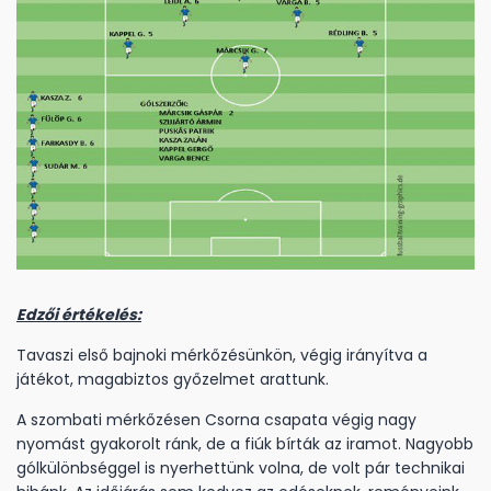
Edzői értékelés:
Tavaszi első bajnoki mérkőzésünkön, végig irányítva a
játékot, magabiztos győzelmet arattunk.
A szombati mérkőzésen Csorna csapata végig nagy
nyomást gyakorolt ránk, de a fiúk bírták az iramot. Nagyobb
gólkülönbséggel is nyerhettünk volna, de volt pár technikai