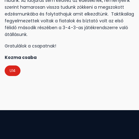
hibánk. Az időjárás sem kedvez az edéseknek, reményeink
szerint hamarosan vissza tudunk zökkeni a megszokott
edzésmunkába és folytathajuk amit elkezdtünk. Taktikailag
fegyelmezettek voltak a fiatalok és bíztató volt az első
félidő második részében a 3-4-3-as játékrendszerre való
átállásunk.
Gratulálok a csapatnak!
Kozma csaba
U14