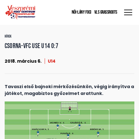
NŐI-LÁNY FOCI
VLS GRASSROOTS
HÍREK
CSORNA-VFC USE U14 0:7
2018. március 6.
U14
Tavaszi első bajnoki mérkőzésünkön, végig irányítva a
játékot, magabiztos győzelmet arattunk.