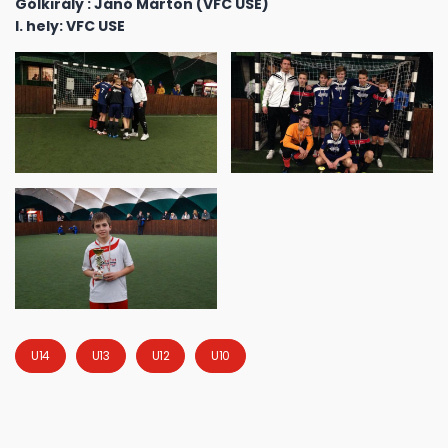
Gólkirály : Jánó Márton (VFC USE)
I. hely: VFC USE
U14
U13
U12
U10