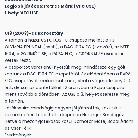
Legjobb játékos: Petres Márk (VFC USE)
I. hely: VFC USE
U13 (2003)-as korosztály
A tornán a hazai ÜSTÖKÖS FC csapata mellett a TJ
OLYMPIA BRUNTAL (cseh), a DAC 1904 FC (szlovák), az MTE
1904, a GYIRMÓT SE, a PÁPAI ELC, a CSORNAI SE csapatai
vettek részt.
A csoportot veretlenül nyertük meg, mindössze egy gólt
kaptunk a DAC 1904 FC csapatától. Az elődöntőben a PÁPAI
ELC csapatával mérkőztünk meg, ahol a végeredmény 0:0
lett, de sajnos büntetőkkel 1:2 arányban a Pápa csapata
ment tovább a döntőben. Az USE a 3. helyet szerezte meg
a tornán.
Játékosaim mindvégig nagyon jól játszottak, közülük is
kiemelkedően teljesített a kapuban Héninger Bendegúz,
illetve a mezőnyjátékosok közül Dömötör Máté, Babai Ádám
és Cser Félix.
Eredmények: