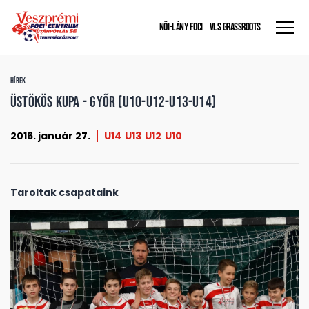
NŐI-LÁNY FOCI
VLS GRASSROOTS
HÍREK
Üstökös Kupa - Győr (U10-U12-U13-U14)
2016. január 27.
U14
U13
U12
U10
Taroltak csapataink