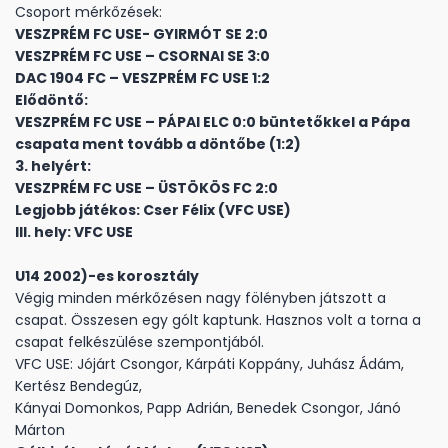
Csoport mérkőzések:
VESZPRÉM FC USE- GYIRMÓT SE 2:0
VESZPRÉM FC USE – CSORNAI SE 3:0
DAC 1904 FC – VESZPRÉM FC USE 1:2
Elődöntő:
VESZPRÉM FC USE – PÁPAI ELC 0:0 büntetőkkel a Pápa
csapata ment tovább a döntőbe (1:2)
3. helyért:
VESZPRÉM FC USE – ÜSTÖKÖS FC 2:0
Legjobb játékos: Cser Félix (VFC USE)
III. hely: VFC USE
U14 2002)-es korosztály
Végig minden mérkőzésen nagy fölényben játszott a
csapat. Összesen egy gólt kaptunk. Hasznos volt a torna a
csapat felkészülése szempontjából.
VFC USE: Jójárt Csongor, Kárpáti Koppány, Juhász Ádám,
Kertész Bendegúz,
Kányai Domonkos, Papp Adrián, Benedek Csongor, Jánó
Márton