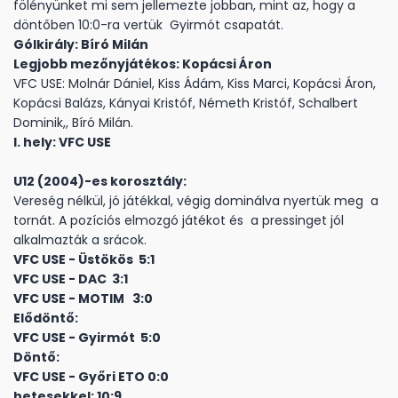
fölényünket mi sem jellemezte jobban, mint az, hogy a
döntőben 10:0-ra vertük Gyirmót csapatát.
Gólkirály: Bíró Milán
Legjobb mezőnyjátékos: Kopácsi Áron
VFC USE: Molnár Dániel, Kiss Ádám, Kiss Marci, Kopácsi Áron,
Kopácsi Balázs, Kányai Kristóf, Németh Kristóf, Schalbert
Dominik,, Bíró Milán.
I. hely: VFC USE
U12 (2004)-es korosztály:
Vereség nélkül, jó játékkal, végig dominálva nyertük meg a
tornát. A pozíciós elmozgó játékot és a pressinget jól
alkalmazták a srácok.
VFC USE - Üstökös 5:1
VFC USE - DAC 3:1
VFC USE - MOTIM 3:0
Elődöntő:
VFC USE - Gyirmót 5:0
Döntő:
VFC USE - Győri ETO 0:0
hetesekkel: 10:9