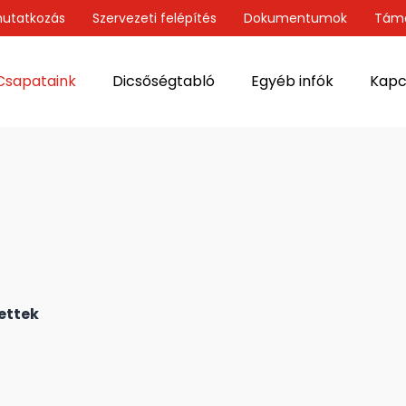
utatkozás
Szervezeti felépítés
Dokumentumok
Tám
Csapataink
Dicsőségtabló
Egyéb infók
Kapc
ettek