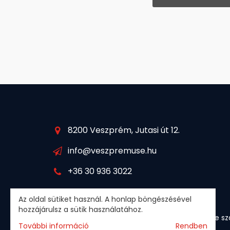
8200 Veszprém, Jutasi út 12.
info@veszpremuse.hu
+36 30 936 3022
Az oldal sütiket használ. A honlap böngészésével
hozzájárulsz a sütik használatához.
© 2026 · Minden jog fenntartva
Cookie sz
További információ
Rendben