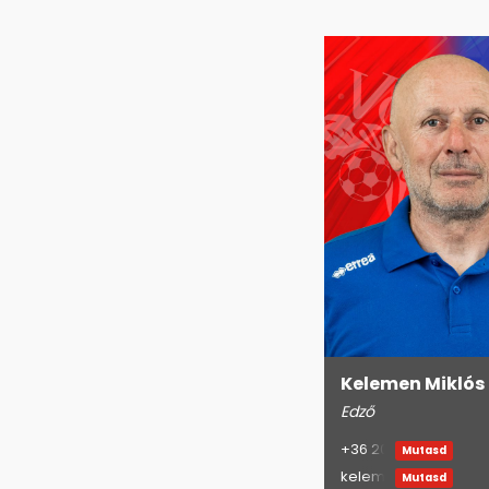
Kelemen Miklós
Edző
+36 20
Mutasd
keleme
Mutasd