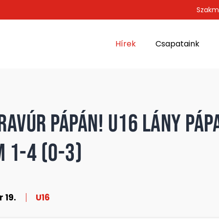
Szakm
Hírek
Csapataink
ravúr Pápán! U16 Lány Páp
 1-4 (0-3)
 19.
U16