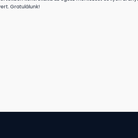
rt. Gratulálunk!
ugovi
zakm