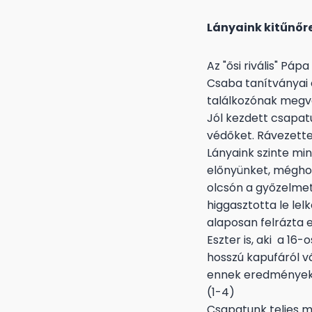
Lányaink kitűnőr
Az "ősi rivális" Pá
Csaba tanítványai
találkozónak megva
Jól kezdett csapatu
védőket. Rávezette 
Lányaink szinte m
előnyünket, méghoz
olcsón a győzelmet
higgasztotta le lel
alaposan felrázta 
Eszter is, aki a 16
hosszú kapufáról v
ennek eredményeké
(1-4)
Csapatunk teljes m