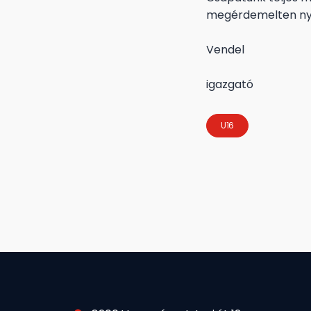
megérdemelten nye
R
Vendel
s
igazgató
U16