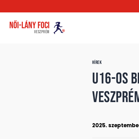
Női-Lány foci
VESZPRÉM
HÍREK
U16-os b
Veszprém
2025. szeptember