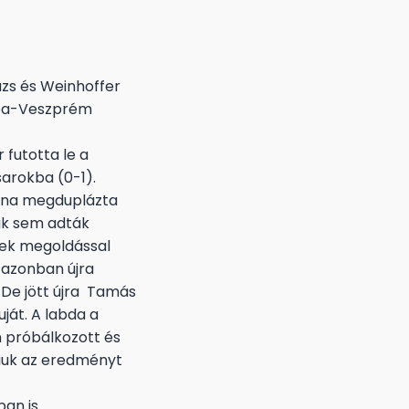
ázs és Weinhoffer
ápa-Veszprém
 futotta le a
sarokba (0-1).
lena megduplázta
ak sem adták
mek megoldással
t azonban újra
 De jött újra Tamás
uját. A labda a
n próbálkozott és
iuk az eredményt
ban is