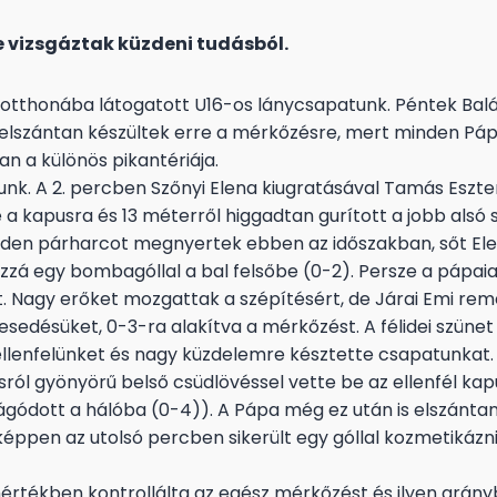
e vizsgáztak küzdeni tudásból.
pa otthonába látogatott U16-os lánycsapatunk. Péntek Bal
 elszántan készültek erre a mérkőzésre, mert minden P
n a különös pikantériája.
nk. A 2. percben Szőnyi Elena kiugratásával Tamás Eszter
a kapusra és 13 méterről higgadtan gurított a jobb alsó 
inden párharcot megnyertek ebben az időszakban, sőt E
zá egy bombagóllal a bal felsőbe (0-2). Persze a pápai
. Nagy erőket mozgattak a szépítésért, de Járai Emi re
kesedésüket, 0-3-ra alakítva a mérkőzést. A félidei szüne
ellenfelünket és nagy küzdelemre késztette csapatunkat.
-osról gyönyörű belső csüdlövéssel vette be az ellenfél kap
ágódott a hálóba (0-4)). A Pápa még ez után is elszánta
ppen az utolsó percben sikerült egy góllal kozmetikázn
értékben kontrollálta az egész mérkőzést és ilyen arány