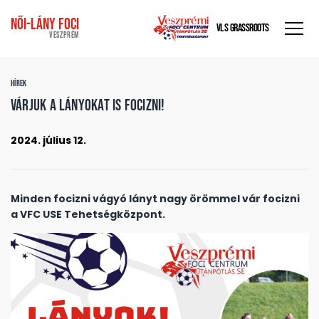
Női-Lány foci
VLS GRASSROOTS
VESZPRÉM
HÍREK
Várjuk a lányokat is focizni!
2024. július 12.
Minden focizni vágyó lányt nagy örömmel vár focizni
a VFC USE Tehetségközpont.