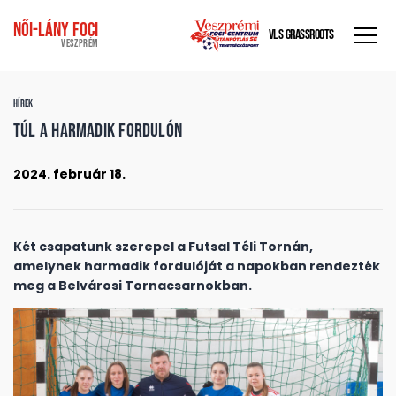
Női-Lány foci
VLS GRASSROOTS
VESZPRÉM
HÍREK
Túl a harmadik fordulón
2024. február 18.
Két csapatunk szerepel a Futsal Téli Tornán,
amelynek harmadik fordulóját a napokban rendezték
meg a Belvárosi Tornacsarnokban.